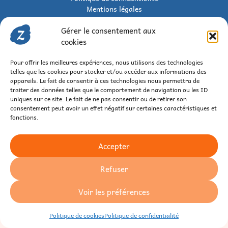
Mentions légales
Politique d’expédition
Gérer le consentement aux
Politique de retour et de remboursement
C.G.V.
cookies
Pour offrir les meilleures expériences, nous utilisons des technologies
© 2026 Zatypique – Tous droits réservés
telles que les cookies pour stocker et/ou accéder aux informations des
appareils. Le fait de consentir à ces technologies nous permettra de
traiter des données telles que le comportement de navigation ou les ID
uniques sur ce site. Le fait de ne pas consentir ou de retirer son
consentement peut avoir un effet négatif sur certaines caractéristiques et
fonctions.
Accepter
Refuser
Voir les préférences
Politique de cookies
Politique de confidentialité