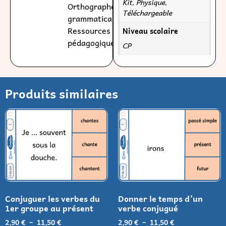
Kit, Physique,
Orthographe
Téléchargeable
grammaticale
,
Ressources
Niveau scolaire
pédagogiques
CP
Produits similaires
Conjuguer les verbes du
Donner le temps d’un
1er groupe au présent
verbe conjugué
2,90
€
–
11,50
€
2,90
€
–
11,50
€