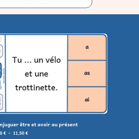
njuguer être et avoir au présent
90
€
–
11,50
€