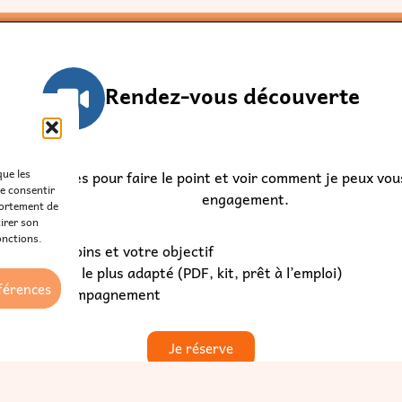
Rendez-vous découverte
que les
ez 30 minutes pour faire le point et voir comment je peux vous
de consentir
engagement.
portement de
tirer son
onctions.
fier vos besoins et votre objectif
ir le format le plus adapté (PDF, kit, prêt à l’emploi)
éférences
sir son accompagnement
Je réserve