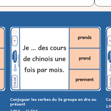
Conjuguer les verbes du 3e groupe en dre au
Co
présent
2,
2,90
€
–
11,50
€