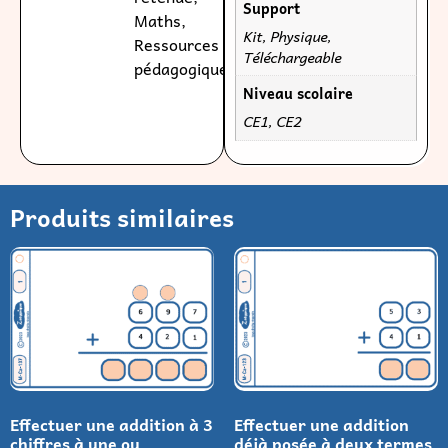
Support
Maths
,
Kit, Physique,
Ressources
Téléchargeable
pédagogiques
Niveau scolaire
CE1, CE2
Produits similaires
Effectuer une addition à 3
Effectuer une addition
chiffres à une ou
déjà posée à deux termes