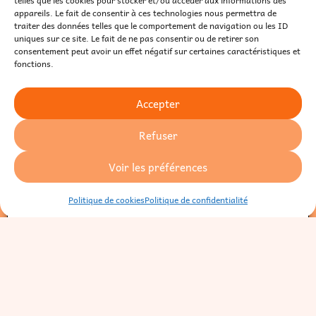
Pour offrir les meilleures expériences, nous utilisons des technologies telles
que les cookies pour stocker et/ou accéder aux informations des
Rendez-vous découverte
appareils. Le fait de consentir à ces technologies nous permettra de traiter
des données telles que le comportement de navigation ou les ID uniques
sur ce site. Le fait de ne pas consentir ou de retirer son consentement peut
avoir un effet négatif sur certaines caractéristiques et fonctions.
Prenez 30 minutes pour faire le point et voir comment
je peux vous aider. Visio, sans engagement.
Accepter
Clarifier vos besoins et votre objectif
Refuser
Choisir le format le plus adapté (PDF, kit, prêt à
l’emploi)
Voir les préférences
Choisir son accompagnement
Politique de cookies
Politique de confidentialité
Je réserve