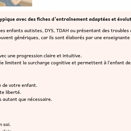
c une progression claire et intuitive.
e limitent la surcharge cognitive et permettent à l’enfant d
e de votre enfant.
te liberté.
es autant que nécessaire.
n soi.
clair.
main, pensé pour les besoins spécifiques.
 vous gagnez en efficacité, et l’apprentissage redevient une
hophonistes.
e besoin
t A6 et 3 annexes
, plastifiées, avec pastilles à scratch, rel