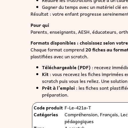
plastifiées avec un scratch.
Téléchargeable (PDF)
: recevez immédi
Kit
: vous recevez les fiches imprimées en
scratch puis vous les reliez. Une soluti
Prêt à l’emploi
: les fiches sont plastif
préparation.
Code produit
F-Le-421a-T
Catégories
Compréhension
,
Français
,
Lec
pédagogiques
Type
A scratch