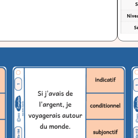
er
Donner le mode d’un verbe conjugué
Id
pl
2,90
€
–
11,50
€
2,
Choix des options
Ch