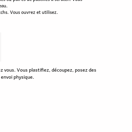
 vous. Vous plastifiez, découpez, posez des
 envoi physique.
tives
des apprentissages.
spécialisée forte de 25 ans d’expérience.