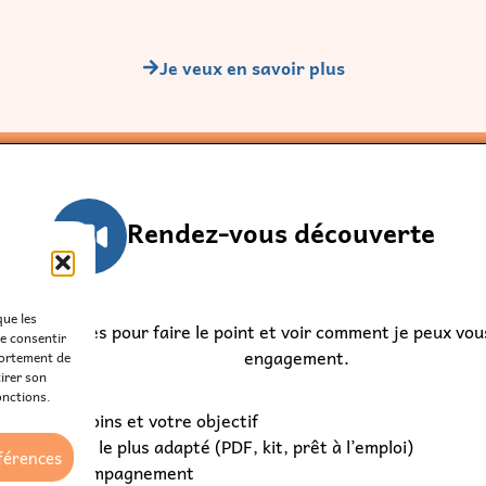
Rendez-vous découverte
ez 30 minutes pour faire le point et voir comment je peux vous
engagement.
fier vos besoins et votre objectif
ir le format le plus adapté (PDF, kit, prêt à l’emploi)
sir son accompagnement
que les
de consentir
Je réserve
portement de
tirer son
onctions.
éférences
Politique d’expédition
Politique de confidentialité