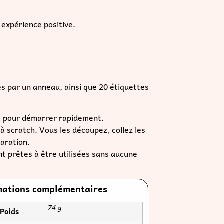
l pour démarrer rapidement.
 à scratch. Vous les découpez, collez les
paration.
ont prêtes à être utilisées sans aucune
mations complémentaires
74 g
Poids
upport
Kit, Physique, Téléchargeable
au scolaire
CP, CE1
élection
Autonomie