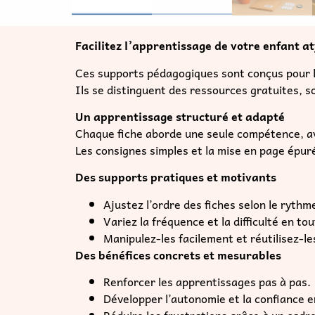
Chaque fiche aborde une seule compétence, ave
Les consignes simples et la mise en page épuré
Des supports pratiques et motivants
Ajustez l’ordre des fiches selon le rythm
Variez la fréquence et la difficulté en tou
Manipulez-les facilement et réutilisez-l
Des bénéfices concrets et mesurables
Renforcer les apprentissages pas à pas.
Développer l’autonomie et la confiance e
Réduire les frustrations grâce à un cadre 
Gagner du temps avec un matériel clé en 
Résultat : votre enfant progresse sereinement,
Pour qui
Parents, enseignants, AESH, éducateurs, ort
Formats disponibles : choisissez selon votr
Chaque format comprend
20 fiches au forma