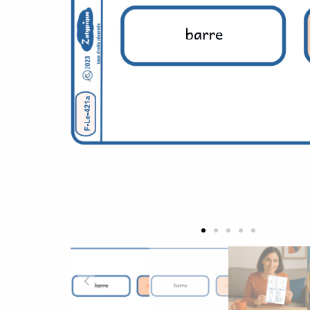
Facilitez l’apprentissage de votre enfant a
Ces supports pédagogiques sont conçus pour l
Ils se distinguent des ressources gratuites, s
Un apprentissage structuré et adapté