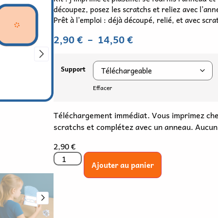
Effacer
Téléchargement immédiat. Vous imprimez chez
scratchs et complétez avec un anneau. Aucun
2,90
€
Ajouter au panier
typique avec des fiches d’entraînement adaptées et évolu
es enfants autistes, DYS, TDAH ou présentant des troubles 
ouvent génériques, car ils sont élaborés par une enseignante 