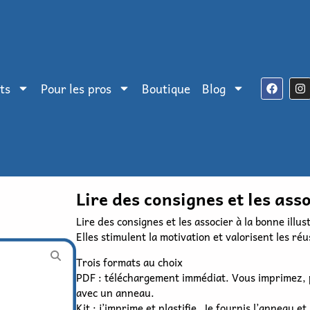
Lire des consignes et les asso
ts
Pour les pros
Boutique
Blog
Lire des consignes et les associer à la bonne illus
Elles stimulent la motivation et valorisent les réu
Trois formats au choix
PDF : téléchargement immédiat. Vous imprimez, pl
avec un anneau.
Kit : j’imprime et plastifie. Je fournis l’anneau et
découpez, posez les scratchs et reliez avec l’ann
Prêt à l’emploi : déjà découpé, relié, et avec scra
2,90
€
–
14,50
€
Support