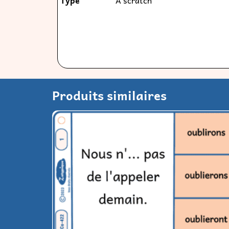
Produits similaires
Conjuguer les verbes du 1er groupe en yer l
ter ier uer au futur
2,90
€
–
11,50
€
Choix des options