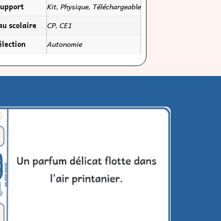
entifier le verbe conjugué dans une phrase
us élaborée
90
€
–
11,50
€
oix des options