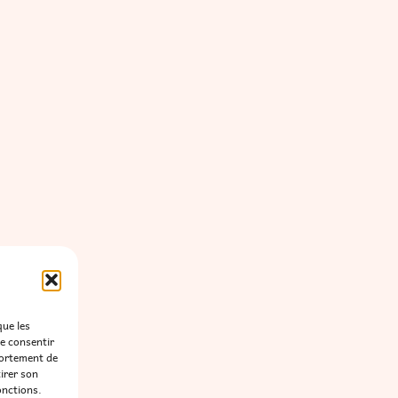
que les
de consentir
portement de
tirer son
onctions.