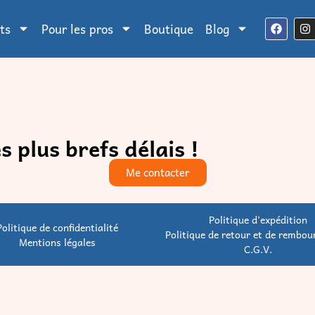
ts
Pour les pros
Boutique
Blog
 plus brefs délais !
Me contacter
Politique d’expédition
Politique de confidentialité
Politique de retour et de rembo
Mentions légales
C.G.V.